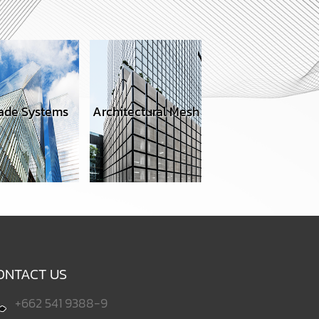
Raised Floor
rchitectural Mesh
Seatings
Toilet Cubic
ONTACT US
+662 541 9388-9