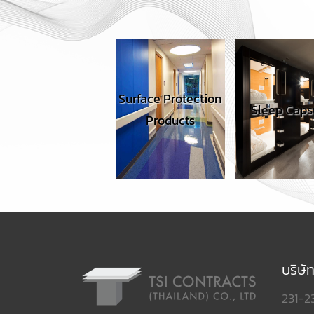
Surface Protection
Acoustic
Sleep Capsule
Products
Con
บริษั
231-2