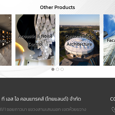
Other Products
 & Noise
Custom Fabric
Facade Systems
A
trol
Architecture
ท ที เอส ไอ คอนแทรคส์ (ไทยแลนด์) จำกัด
C
31/1 ซอยภาวนา แขวงสามเสนนอก เขตห้วยขวาง