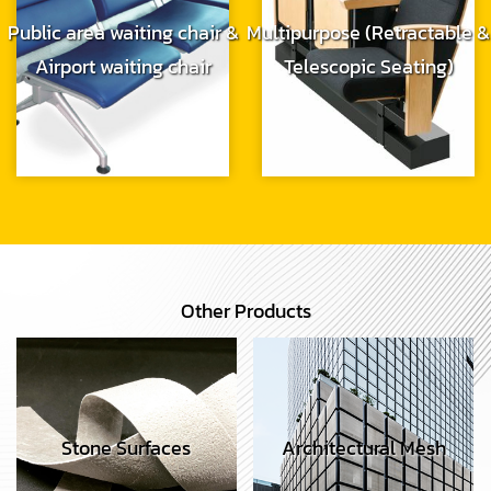
Public area waiting chair &
Multipurpose (Retractable &
Airport waiting chair
Telescopic Seating)
Other Products
Stone Surfaces
Architectural Mesh