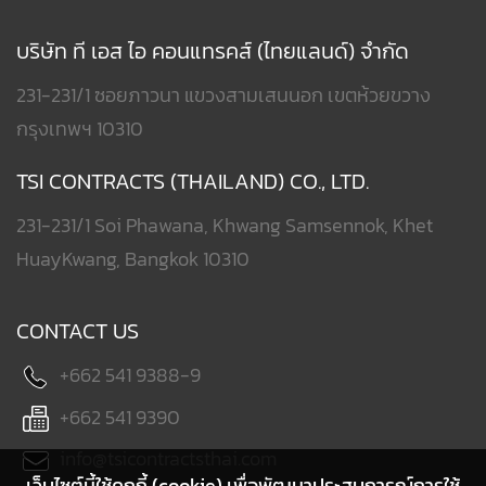
บริษัท ที เอส ไอ คอนแทรคส์ (ไทยแลนด์) จำกัด
231-231/1 ซอยภาวนา แขวงสามเสนนอก เขตห้วยขวาง
กรุงเทพฯ 10310
TSI CONTRACTS (THAILAND) CO., LTD.
231-231/1 Soi Phawana, Khwang Samsennok, Khet
HuayKwang, Bangkok 10310
CONTACT US
+662 541 9388-9
+662 541 9390
info@tsicontractsthai.com
เว็บไซต์นี้ใช้คุกกี้ (cookie) เพื่อพัฒนาประสบการณ์การใช้