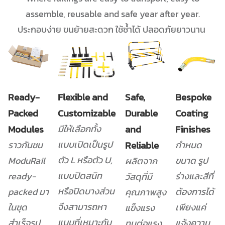
assemble, reusable and safe year after year.
ประกอบง่าย ขนย้ายสะดวก ใช้ซ้ำได้ ปลอดภัยยาวนาน
Ready-
Flexible and
Safe,
Bespoke
Packed
Customizable
Durable
Coating
Modules
มีให้เลือกทั้ง
and
Finishes
แบบเปิดเป็นรูป
ราวกันชน
Reliable
กำหนด
ตัว L หรือตัว U,
ModuRail
ขนาด รูป
ผลิตจาก
แบบปิดสนิท
ready-
ร่างและสีที่
วัสดุที่มี
หรือปิดบางส่วน
packed มา
ต้องการได้
คุณภาพสูง
จึงสามารถหา
ในชุด
เพียงแค่
แข็งแรง
แบบที่เหมาะกับ
สำเร็จรูป
แจ้งความ
ทนต่อแรง