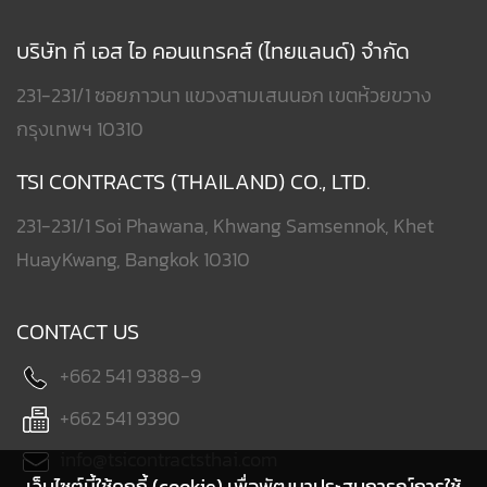
บริษัท ที เอส ไอ คอนแทรคส์ (ไทยแลนด์) จำกัด
231-231/1 ซอยภาวนา แขวงสามเสนนอก เขตห้วยขวาง
กรุงเทพฯ 10310
TSI CONTRACTS (THAILAND) CO., LTD.
231-231/1 Soi Phawana, Khwang Samsennok, Khet
HuayKwang, Bangkok 10310
CONTACT US
+662 541 9388-9
+662 541 9390
info@tsicontractsthai.com
เว็บไซต์นี้ใช้คุกกี้ (cookie) เพื่อพัฒนาประสบการณ์การใช้