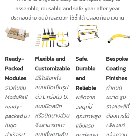
assemble, reusable and safe year after year.
ประกอบง่าย ขนย้ายสะดวก ใช้ซ้ำได้ ปลอดภัยยาวนาน
Ready-
Flexible and
Safe,
Bespoke
Packed
Customizable
Durable
Coating
Modules
มีให้เลือกทั้ง
and
Finishes
แบบเปิดเป็นรูป
ราวกันชน
Reliable
กำหนด
ตัว L หรือตัว U,
ModuRail
ขนาด รูป
ผลิตจาก
แบบปิดสนิท
ready-
ร่างและสีที่
วัสดุที่มี
หรือปิดบางส่วน
packed มา
ต้องการได้
คุณภาพสูง
จึงสามารถหา
ในชุด
เพียงแค่
แข็งแรง
แบบที่เหมาะกับ
สำเร็จรูป
แจ้งความ
ทนต่อแรง