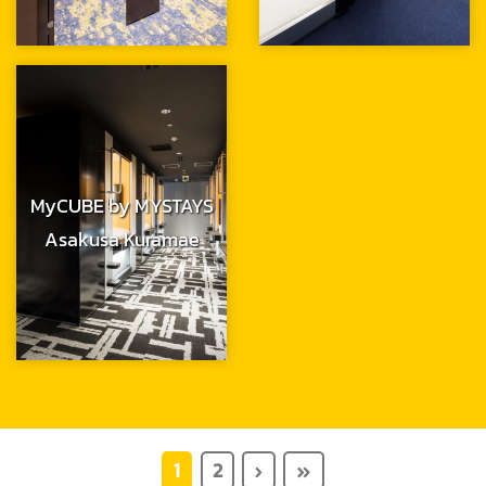
MyCUBE by MYSTAYS
Asakusa Kuramae
1
2