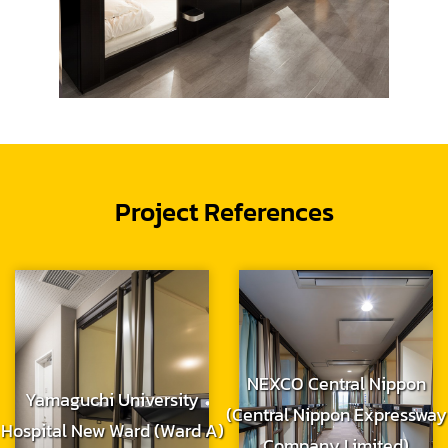
Project References
NEXCO Central Nippon
Yamaguchi University
(Central Nippon Expressway
Hospital New Ward (Ward A)
Company Limited)