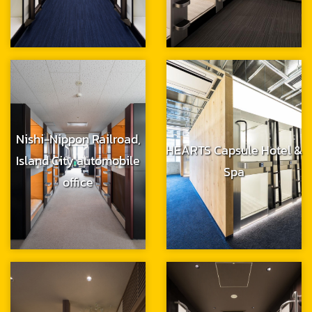
Nishi-Nippon Railroad,
HEARTS Capsule Hotel &
Island City automobile
Spa
office