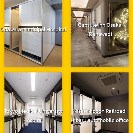
Capsule Inn Osaka
Odawara Municipal Hospital
(Renewed)
Tokyo Medical University
Nishi-Nippon Railroad,
Hospital
Hibaru automobile office