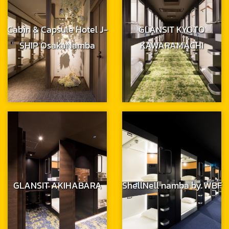
Cabin & Capsule Hotel J-
GLANSIT KYOTO
SHIP OsakaNamba
KAWARAMACHI
GLANSIT AKIHABARA
ShellNell namba by WBF