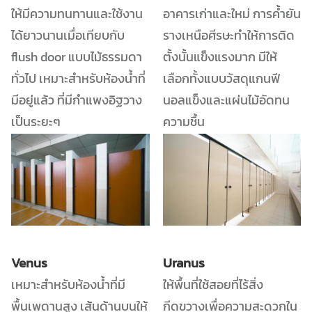
ให้มีความทนทานและใช้งาน
อาคารเก่าและใหม่ การค้ำยัน
ได้ยาวนานเมื่อเทียบกับ
รางเหนือศีรษะทำให้การติด
flush door แบบไม้ธรรมดา
ตั้งนั้นแข็งแรงมาก มีให้
ทั่วไป เหมาะสำหรับห้องน้ำที่
เลือกทั้งแบบวัสดุแกนฟี
มีอยู่แล้ว ที่มีกำแพงอิฐวาง
นอลแข็งและแผ่นไม้อัดทน
เป็นระยะๆ
ความชื้น
Venus
Uranus
เหมาะสำหรับห้องน้ำที่มี
ให้พื้นที่ใช้สอยที่ไร้สิ่ง
พื้นเพดานสูง เส้นด้านบนให้
กีดขวางเพื่อความสะดวกใน