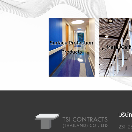
Surface Protection
apsule
Metal Ceiling
Products
บริษั
231-2