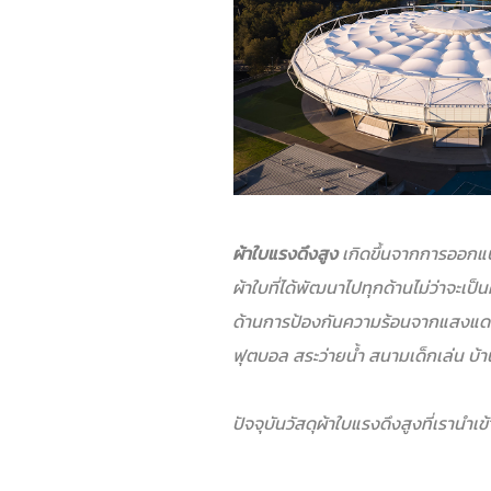
ผ้าใบแรงดึงสูง
เกิดขึ้นจากการออก
ผ้าใบที่ได้พัฒนาไปทุกด้านไม่ว่าจะเ
ด้านการป้องกันความร้อนจากแสงแดด-ป
ฟุตบอล สระว่ายน้ำ สนามเด็กเล่น บ้
ปัจจุบันวัสดุผ้าใบแรงดึงสูงที่เรานำ