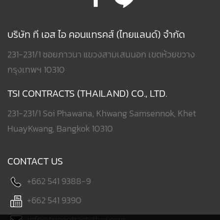
บริษัท ที เอส ไอ คอนแทรคส์ (ไทยแลนด์) จำกัด
231-231/1 ซอยภาวนา แขวงสามเสนนอก เขตห้วยขวาง
กรุงเทพฯ 10310
TSI CONTRACTS (THAILAND) CO., LTD.
231-231/1 Soi Phawana, Khwang Samsennok, Khet
HuayKwang, Bangkok 10310
CONTACT US
+662 541 9388-9
+662 541 9390
info@tsicontractsthai.com