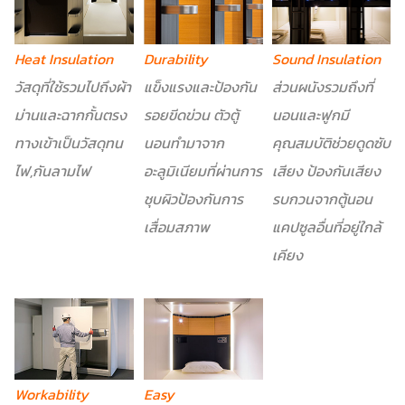
Sound Insulation
Heat Insulation
Durability
ส่วนผนังรวมถึงที่
วัสดุที่ใช้รวมไปถึงผ้า
แข็งแรงและป้องกัน
นอนและฟูกมี
ม่านและฉากกั้นตรง
รอยขีดข่วน ตัวตู้
คุณสมบัติช่วยดูดซับ
ทางเข้าเป็นวัสดุทน
นอนทำมาจาก
เสียง ป้องกันเสียง
ไฟ,กันลามไฟ
อะลูมิเนียมที่ผ่านการ
รบกวนจากตู้นอน
ชุบผิวป้องกันการ
แคปซูลอื่นที่อยู่ใกล้
เสื่อมสภาพ
เคียง
Workability
Easy